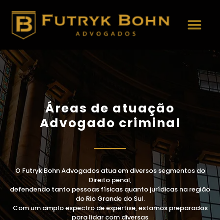
Áreas de Atuação
Áreas de atuação
Advogado criminal
O Futryk Bohn Advogados atua em diversos segmentos do
Direito penal,
defendendo tanto pessoas físicas quanto jurídicas na região
do Rio Grande do Sul.
Com um amplo espectro de expertise, estamos preparados
para lidar com diversas