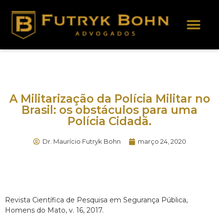
Áreas de Atuação
A Militarização da Polícia Militar no
Brasil: os obstáculos para uma
Polícia Cidadã.
Dr. Maurício Futryk Bohn
março 24, 2020
Revista Científica de Pesquisa em Segurança Pública,
Homens do Mato, v. 16, 2017.